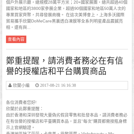
個戶外展示廳，總規模28萬平方米；20+國家展團，總共超過40個
國家和地區的3800家參展企業，超過90個國家和地區50萬人次的
專業買家齊聚，共尋發展商機。 在這次美博會上，上海多沃國際
貿易攜手欣蘭DoMeCare黑裏透白凍膜等全系列明星產品震撼亮
相。還有與...
查看內容
鄭重提醒，請消費者務必在有信
譽的授權店和平台購買商品
欣蘭小編
2017-08-21 16:16:38
各位消費者您好!
欣蘭於此​鄭重提醒：
由於香港和深圳發現大量偽劣假貨零售和批發本品，請消費者務必
在有信譽的授權店和平臺購買本品，並且''每次''購買都需按瓶身標
示上官網驗證。
香港地區除了莎莎、卡來美、巴黎草莓、Vickybeauty、My